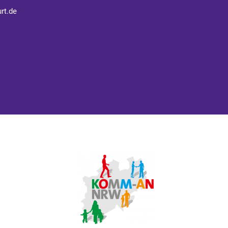
rt.de