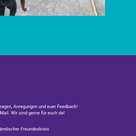
Fragen, Anregungen und euer Feedback!
Mail. Wir sind gerne für euch da!
ändischer Freundeskreis