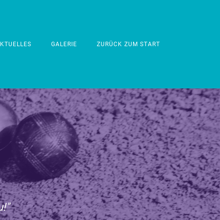
KTUELLES
GALERIE
ZURÜCK ZUM START
u!"