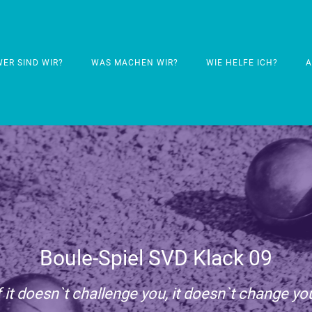
WER SIND WIR?
WAS MACHEN WIR?
WIE HELFE ICH?
A
Boule-Spiel SVD Klack 09
f it doesn`t challenge you, it doesn`t change yo