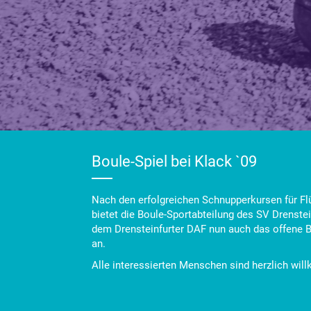
Boule-Spiel bei Klack `09
Nach den erfolgreichen Schnupperkursen für F
bietet die Boule-Sportabteilung des SV Drenste
dem Drensteinfurter DAF nun auch das offene Bo
an.
Alle interessierten Menschen sind herzlich wi