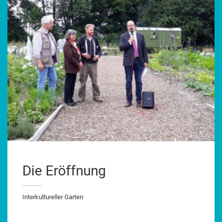
Die Eröffnung
Interkultureller Garten
terkultureller Garten