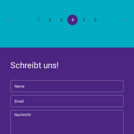
←
→
1
2
3
4
5
6
Schreibt uns!