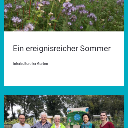
Ein ereignisreicher Sommer
Interkultureller Garten
terkultureller Garten