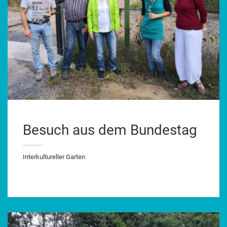
Besuch aus dem Bundestag
Interkultureller Garten
terkultureller Garten