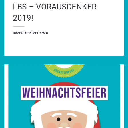
LBS – VORAUSDENKER
2019!
Interkultureller Garten
terkultureller Garten