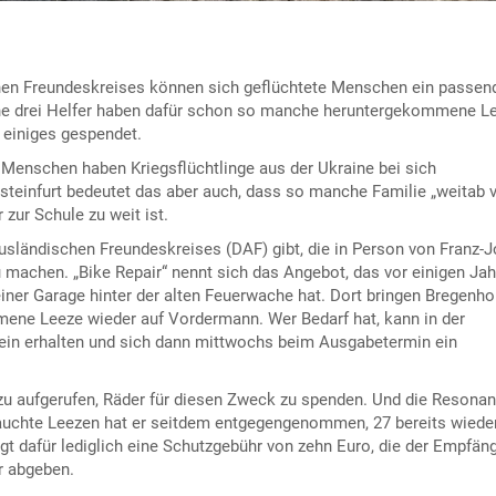
chen Freundeskreises können sich geflüchtete Menschen ein passen
ne drei Helfer haben dafür schon so manche heruntergekommene L
 einiges gespendet.
e Menschen haben Kriegsflüchtlinge aus der Ukraine bei sich
steinfurt bedeutet das aber auch, dass so manche Familie „weitab
 zur Schule zu weit ist.
usländischen Freundeskreises (DAF) gibt, die in Person von Franz-J
 machen. „Bike Repair“ nennt sich das Angebot, das vor einigen Ja
iner Garage hinter der alten Feuerwache hat. Dort bringen Bregenho
ene Leeze wieder auf Vordermann. Wer Bedarf hat, kann in der
in erhalten und sich dann mittwochs beim Ausgabetermin ein
azu aufgerufen, Räder für diesen Zweck zu spenden. Und die Resonan
auchte Leezen hat er seitdem entgegengenommen, 27 bereits wiede
t dafür lediglich eine Schutzgebühr von zehn Euro, die der Empfän
r abgeben.