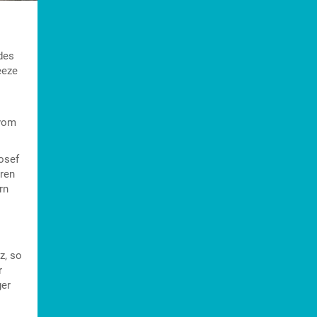
des
eeze
 vom
osef
hren
rn
z, so
r
ger