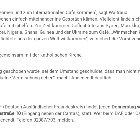
 nehmen und zum Internationalen Café kommen“, sagt Waltraud
chen einfach miteinander ins Gespräch kämen. Vielleicht finde sic
fé mitzuhelfen. Zur Zeit kommen Geflüchtete aus Syrien, Marokko, 
rkei, Nigeria, Ghana, Guinea und der Ukraine zum Café. „Wir machen 
lüchtete aus der ganzen Welt willkommen“, versichert die Vorsitzen
gemeinsam mit der katholischen Kirche.
 geschoben wurde, sei dem Umstand geschuldet, dass man nicht 
da keine Vermischung geben“, macht Angenendt deutlich.
F (Deutsch-Ausländischer Freundeskreis) findet jeden
Donnerstag v
nstraße 10
(Eingang neben der Caritas), statt. Wer beim DAF oder C
genendt, Telefon 02387/703, melden.