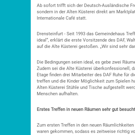
Ab sofort trifft sich der Deutsch-Ausländische 
sondern in der Alten Küsterei direkt am Marktpla
Internationale Café statt.
Drensteinfurt - Seit 1993 das Gemeindehaus Tref
ideal“, erklärt die erste Vorsitzende des DAF, W
auf die Alte Küsterei gestoßen. „Wir sind sehr d
Die Bedingungen seien ideal, es gebe zwei Räume
Zudem sei die Alte Küsterei überkonfessionell, d
Etage finden drei Mitarbeiter des DAF Ruhe für 
treffen und die Kinder Möglichkeit zum Spielen h
Alten Küsterei Stühle und Tische aufgestellt werd
Menschen aufhalten.
Erstes Treffen in neuen Räumen sehr gut besuch
Zum ersten Treffen in den neuen Räumlichkeiten 
waren gekommen, sodass es zeitweise richtig vol