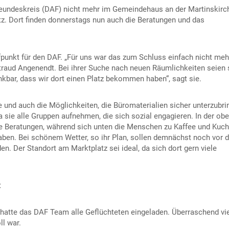
Freundeskreis (DAF) nicht mehr im Gemeindehaus an der Martinskirc
tz. Dort finden donnerstags nun auch die Beratungen und das
fpunkt für den DAF. „Für uns war das zum Schluss einfach nicht meh
altraud Angenendt. Bei ihrer Suche nach neuen Räumlichkeiten seien 
ankbar, dass wir dort einen Platz bekommen haben“, sagt sie.
 und auch die Möglichkeiten, die Büromaterialien sicher unterzubri
a sie alle Gruppen aufnehmen, die sich sozial engagieren. In der ob
die Beratungen, während sich unten die Menschen zu Kaffee und Kuc
aben. Bei schönem Wetter, so ihr Plan, sollen demnächst noch vor d
en. Der Standort am Marktplatz sei ideal, da sich dort gern viele
t
hatte das DAF Team alle Geflüchteten eingeladen. Überraschend vi
l war.