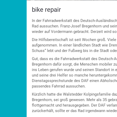
bike repair
In der Fahrradwerkstatt des Deutsch-Ausländis
Rad aussuchen. Franz-Josef Bregenhorn und sei
wieder auf Vordermann gebracht. Derzeit wird so
Die Hilfsbereitschaft ist seit Wochen groß. Viel
aufgenommen. In einer ländlichen Stadt wie Dren
Schuss“ lebt und der Fußweg bis in die Stadt oder
Gut, dass es die Fahrradwerkstatt des Deutsch-A
Bregenhorn dafür sorgt, die Menschen mobiler zu
ins Leben gerufen wurde und seinen Standort in e
und seine drei Helfer so manche heruntergekomm
Dienstagssprechstunde des DAF einen Abholsche
passendes Fahrrad aussuchen.
Kürzlich hatte die Walstedder Kolpingsfamilie d
Bregenhorn, sei groß gewesen. Mehr als 35 gebr
flottgemacht und herausgegeben. Der DAF verlang
zurückerhält, sollte er das Rad irgendwann wiede