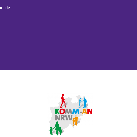
rt.de