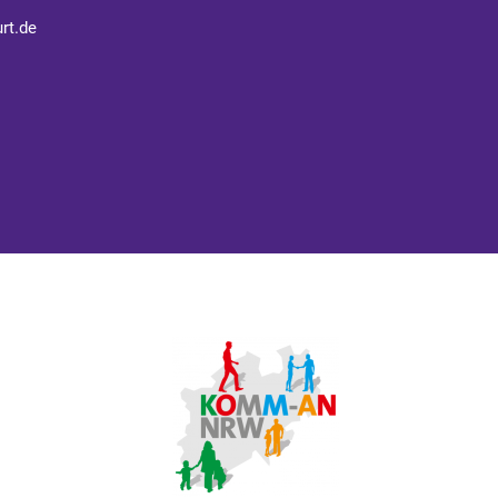
rt.de